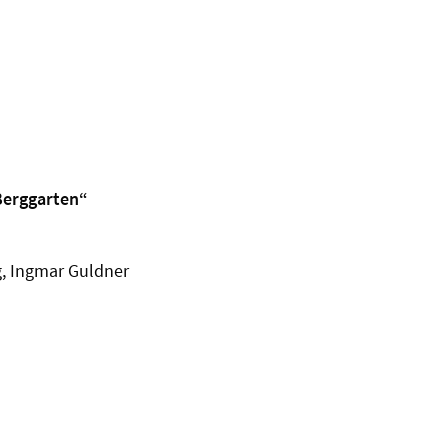
Berggarten“
g, Ingmar Guldner