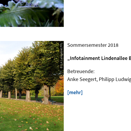
Sommersemester 2018
© ILA: Lehrgebiet PFL
„Infotainment Lindenallee 
Betreuende:
Anke Seegert, Philipp Ludwi
[mehr]