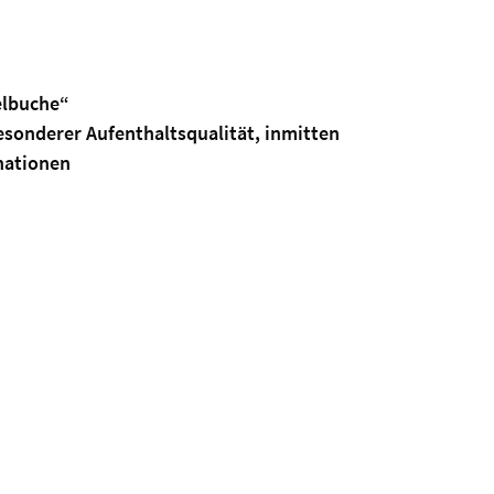
elbuche“
esonderer Aufenthaltsqualität, inmitten
nationen