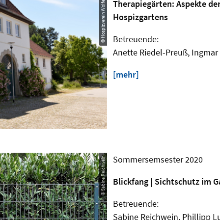
© Hospizverein Wolfenbüttel e.V.
Therapiegärten: Aspekte de
Hospizgartens
Betreuende:
Anette Riedel-Preuß, Ingmar
[mehr]
Sommersemsester 2020
© Sabine Reichwein
Blickfang | Sichtschutz im 
Betreuende:
Sabine Reichwein, Phillipp 