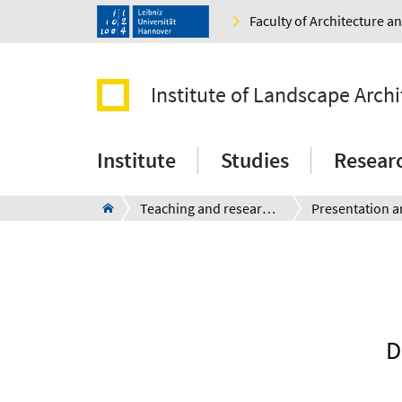
Faculty of Architecture 
Institute of Landscape Archi
Institute
Studies
Resear
Teaching and research areas
D